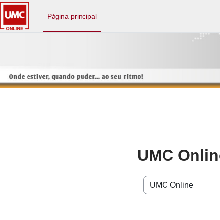
Ir para o conteúdo principal
Página principal
UMC Onlin
UMC