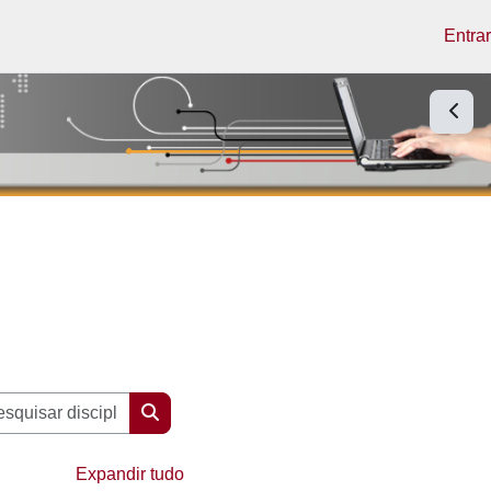
Entrar
Abrir 
Pesquisar disciplinas
Pesquisar disciplinas
Expandir tudo